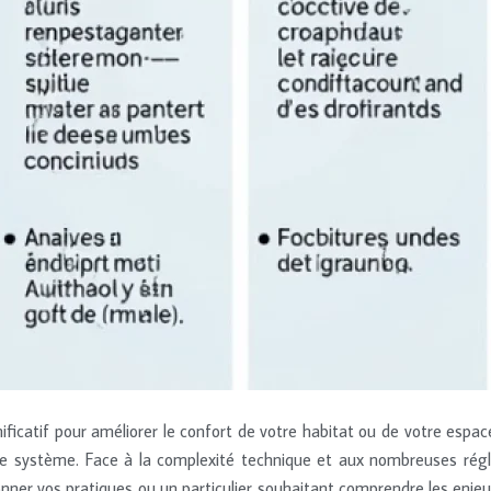
nificatif pour améliorer le confort de votre habitat ou de votre esp
re système. Face à la complexité technique et aux nombreuses régle
er vos pratiques ou un particulier souhaitant comprendre les enjeux d