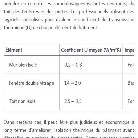
prendre en compte les caractéristiques isolantes des murs, du
toit, des fenêtres et des portes. Les professionnels utilisent des
logiciels spécialisés pour évaluer le coefficient de transmission
thermique (U) de chaque élément du bâtiment.
Élément
Coefficient U moyen (W/m²K)
Impact
Mur bien isolé
0,2 – 0,3
Faibl
Fenêtre double vitrage
1,4 – 2,0
Beso
Toit non isolé
2,5 – 3,5
Fort
Dans certains cas, il peut être plus judicieux et économique à
long terme d’améliorer l’isolation thermique du bâtiment avant
d’installer un système de climatisation. Cette approche permet