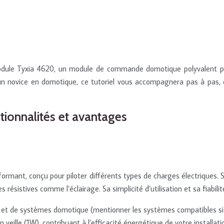
module Tyxia 4620, un module de commande domotique polyvalent pou
n novice en domotique, ce tutoriel vous accompagnera pas à pas, d
tionnalités et avantages
rmant, conçu pour piloter différents types de charges électriques. 
 résistives comme l’éclairage. Sa simplicité d’utilisation et sa fiabili
t de systèmes domotique (mentionner les systèmes compatibles si 
veille (1W), contribuant à l’efficacité énergétique de votre installati