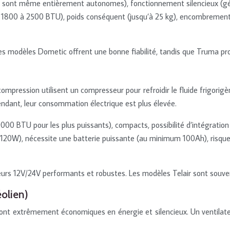
s sont même entièrement autonomes), fonctionnement silencieux (g
e 1800 à 2500 BTU), poids conséquent (jusqu’à 25 kg), encombrement 
 modèles Dometic offrent une bonne fiabilité, tandis que Truma pro
ompression utilisent un compresseur pour refroidir le fluide frigorig
ndant, leur consommation électrique est plus élevée.
9000 BTU pour les plus puissants), compacts, possibilité d’intégration
20W), nécessite une batterie puissante (au minimum 100Ah), risque de
iseurs 12V/24V performants et robustes. Les modèles Telair sont souven
olien)
sont extrêmement économiques en énergie et silencieux. Un ventilateur