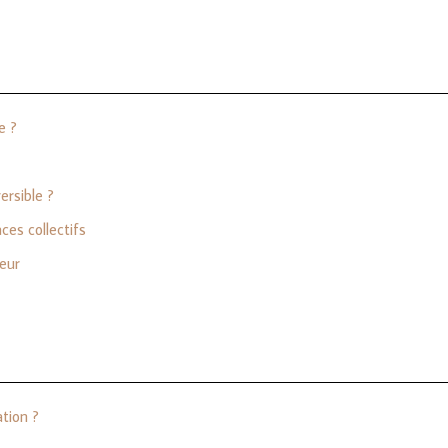
e ?
ersible ?
ces collectifs
ieur
ation ?